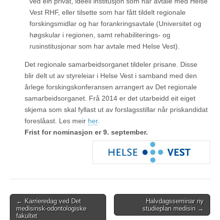
ved ein privat, ideell institusjon som har avtale med Helse
Vest RHF, eller tilsette som har fått tildelt regionale
forskingsmidlar og har forankringsavtale (Universitet og
høgskular i regionen, samt rehabiliterings- og
rusinstitusjonar som har avtale med Helse Vest).
Det regionale samarbeidsorganet tildeler prisane. Disse
blir delt ut av styreleiar i Helse Vest i samband med den
årlege forskingskonferansen arrangert av Det regionale
samarbeidsorganet. Frå 2014 er det utarbeidd eit eiget
skjema som skal fyllast ut av forslagsstillar når priskandidat
foreslåast. Les meir
her
.
Frist for nominasjon er 9. september.
Post
← Karrieredag ved Det
Halvdagsseminar ny
medisinsk-odontologiske
studieplan medisin →
navigation
fakultet