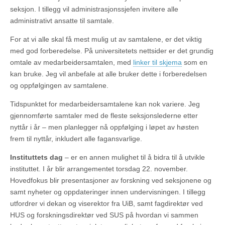
seksjon. I tillegg vil administrasjonssjefen invitere alle
administrativt ansatte til samtale.
For at vi alle skal få mest mulig ut av samtalene, er det viktig
med god forberedelse. På universitetets nettsider er det grundig
omtale av medarbeidersamtalen, med
linker til skjema
som en
kan bruke. Jeg vil anbefale at alle bruker dette i forberedelsen
og oppfølgingen av samtalene.
Tidspunktet for medarbeidersamtalene kan nok variere. Jeg
gjennomførte samtaler med de fleste seksjonslederne etter
nyttår i år – men planlegger nå oppfølging i løpet av høsten
frem til nyttår, inkludert alle fagansvarlige.
Instituttets dag
– er en annen mulighet til å bidra til å utvikle
instituttet. I år blir arrangementet torsdag 22. november.
Hovedfokus blir presentasjoner av forskning ved seksjonene og
samt nyheter og oppdateringer innen undervisningen. I tillegg
utfordrer vi dekan og viserektor fra UiB, samt fagdirektør ved
HUS og forskningsdirektør ved SUS på hvordan vi sammen