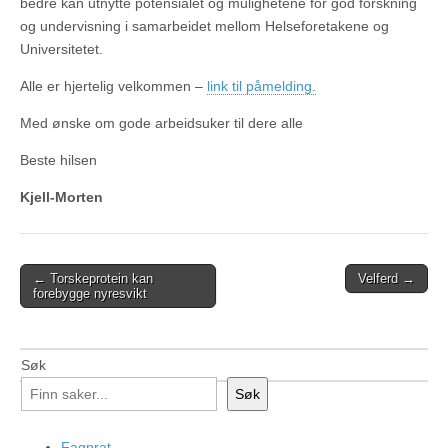
bedre kan utnytte potensialet og mulighetene for god forskning
og undervisning i samarbeidet mellom Helseforetakene og
Universitetet.
Alle er hjertelig velkommen –
link til påmelding.
Med ønske om gode arbeidsuker til dere alle
Beste hilsen
Kjell-Morten
Post
← Torskeprotein kan
Velferd →
forebygge nyresvikt
navigation
Søk
Søk
Fagprat