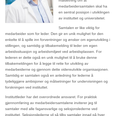
målsetning om at
medarbeidersamtalen skal ha
en sentral posisjon i utviklingen
av instituttet og universitetet.
Samtalen er like viktig for
medarbeider som for leder. Den gir en unik mulighet for den
enkelte til å spille inn forventninger og ønsker om egenutvikling i
stillingen, og samtidig gi tilbakemelding til leder om egen
arbeidssituasjon og arbeidsmiljøet ved arbeidsplassen. For
lederen er dette også en unik mulighet til å bruke denne
tilbakemeldingen for å legge til rette for utvikling av
medarbeiderne og gjennom dette videreutvikle organisasjonen.
Samtidig er samtalen også en anledning for lederne å
tydeliggjøre ambisjoner og målsetninger for undervisningen og
forskningen ved instituttet.
Instituttleder har det overordnede ansvaret. For praktisk
gjennomføring av medarbeidersamtalene inviterer jeg til
samtaler med alle fagansvarlige og seksjonslederne ved
instituttet. Seksjonslederne vil så tilby samtaler innad på hver