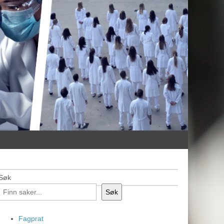
Søk
Søk
Fagprat