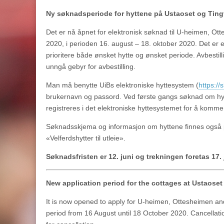
Ny søknadsperiode for hyttene på Ustaoset og Ting
Det er nå åpnet for elektronisk søknad til U-heimen, Ot
2020, i perioden 16. august – 18. oktober 2020. Det er 
prioritere både ønsket hytte og ønsket periode. Avbestillin
unngå gebyr for avbestilling.
Man må benytte UiBs elektroniske hyttesystem (
https://
brukernavn og passord. Ved første gangs søknad om hy
registreres i det elektroniske hyttesystemet for å komme
Søknadsskjema og informasjon om hyttene finnes også p
«Velferdshytter til utleie».
Søknadsfristen er 12. juni og trekningen foretas 17. 
New application period for the cottages at Ustaose
It is now opened to apply for U-heimen, Ottesheimen an
period from 16 August until 18 October 2020. Cancellatio