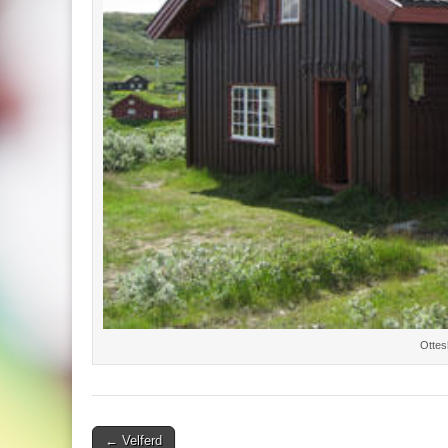
Ottes
Post
← Velferd