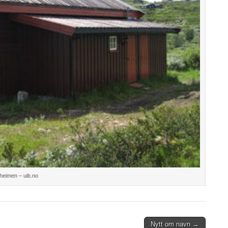
heimen – uib.no
Nytt om navn →