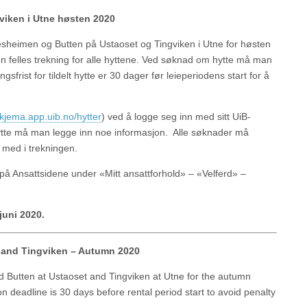
viken i Utne høsten 2020
tesheimen og Butten på Ustaoset og Tingviken i Utne for høsten
en felles trekning for alle hyttene. Ved søknad om hytte må man
gsfrist for tildelt hytte er 30 dager før leieperiodens start for å
skjema.app.uib.no/hytter
) ved å logge seg inn med sitt UiB-
tte må man legge inn noe informasjon. Alle søknader må
 med i trekningen.
å Ansattsidene under «Mitt ansattforhold» – «Velferd» –
juni 2020.
t and Tingviken – Autumn 2020
d Butten at Ustaoset and Tingviken at Utne for the autumn
n deadline is 30 days before rental period start to avoid penalty