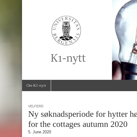
K1-
Nytt
Skip
Main
Om K1-nytt
to
menu
content
VELFERD
Ny søknadsperiode for hytter h
for the cottages autumn 2020
5. June 2020