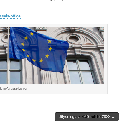
ssels-office
 uib.no/brusselkontor
Utlysning av HMS-midler 2022 →