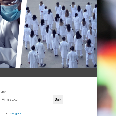
Søk
Søk
Fagprat