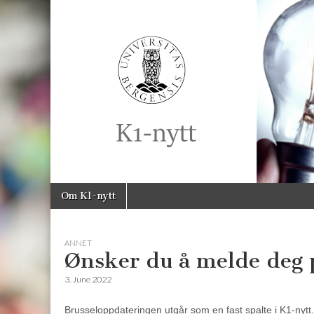
K1-
Nytt
Skip
Main
Om K1-nytt
to
menu
content
ANNET
Ønsker du å melde deg 
3. June 2022
Brusseloppdateringen utgår som en fast spalte i K1-nyt