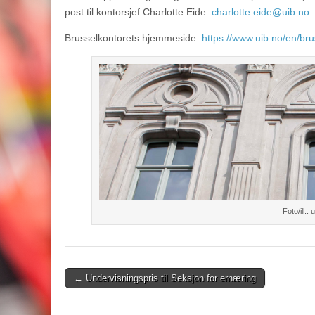
post til kontorsjef Charlotte Eide:
charlotte.eide@uib.no
Brusselkontorets hjemmeside:
https://www.uib.no/en/bru
Foto/ill.:
Post
← Undervisningspris til Seksjon for ernæring
navigation