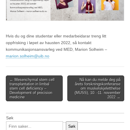
Hvis du og dine studentar eller medarbeidarar treng litt
oppfrisking i løpet av hausten 2022, så kontakt
kommunikasjonsansvarleg ved MED, Marion Solheim –
marion.solheim@uib.no
Post
← Mesenchymal stem cell
Nå kan du melde deg på
transplantation in limbal
årets forskningskonferanse
navigation
stem cell deficiency –
om muskelskjeletthelse
Development of precision
(MUSS), 10. -11. november
medicine
2022 →
Søk
Søk