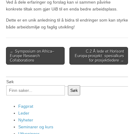
Ved å dele erfaringer og forslag kan vi sammen påvirke
konkrete tiltak som gjør UiB til en enda bedre arbeidsplass.
Dette er en unik anledning til å bidra til endringer som kan styrke
både arbeidsmiljø og faglig utvikling!
Post
← Symposium on Africa–
C.2 Å lede et Horisont
Europe Research
Europa-prosjekt: spesialkurs
navigation
Collaborations
for prosjektledere →
Søk
Søk
Fagprat
Leder
Nyheter
Seminarer og kurs
Utlysninger