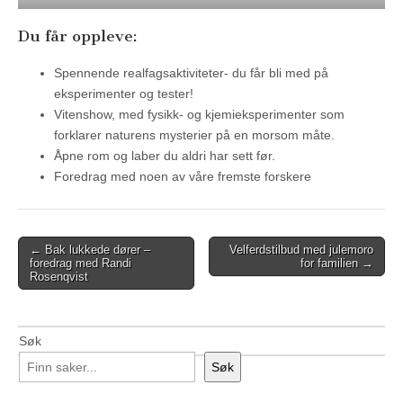
Du får oppleve:
Spennende realfagsaktiviteter- du får bli med på
eksperimenter og tester!
Vitenshow, med fysikk- og kjemieksperimenter som
forklarer naturens mysterier på en morsom måte.
Åpne rom og laber du aldri har sett før.
Foredrag med noen av våre fremste forskere
Post
← Bak lukkede dører –
Velferdstilbud med julemoro
foredrag med Randi
for familien →
navigation
Rosenqvist
Søk
Søk