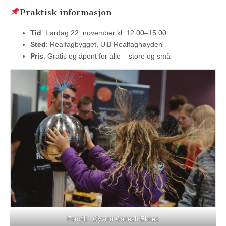
Praktisk informasjon
Tid
: Lørdag 22. november kl. 12:00–15:00
Sted
: Realfagbygget, UiB Realfaghøyden
Pris
: Gratis og åpent for alle – store og små
Foto/ill.: Øyvind Ganesh Eknes