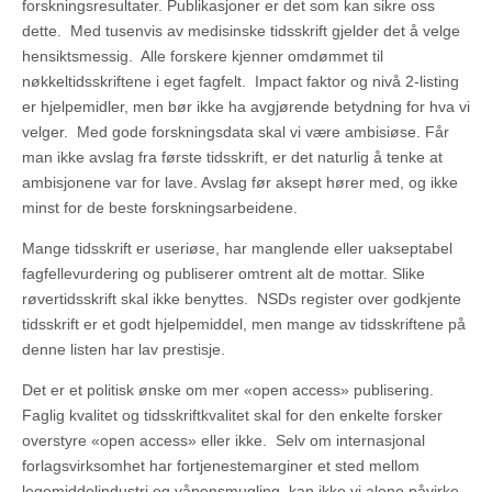
forskningsresultater. Publikasjoner er det som kan sikre oss
dette. Med tusenvis av medisinske tidsskrift gjelder det å velge
hensiktsmessig. Alle forskere kjenner omdømmet til
nøkkeltidsskriftene i eget fagfelt. Impact faktor og nivå 2-listing
er hjelpemidler, men bør ikke ha avgjørende betydning for hva vi
velger. Med gode forskningsdata skal vi være ambisiøse. Får
man ikke avslag fra første tidsskrift, er det naturlig å tenke at
ambisjonene var for lave. Avslag før aksept hører med, og ikke
minst for de beste forskningsarbeidene.
Mange tidsskrift er useriøse, har manglende eller uakseptabel
fagfellevurdering og publiserer omtrent alt de mottar. Slike
røvertidsskrift skal ikke benyttes. NSDs register over godkjente
tidsskrift er et godt hjelpemiddel, men mange av tidsskriftene på
denne listen har lav prestisje.
Det er et politisk ønske om mer «open access» publisering.
Faglig kvalitet og tidsskriftkvalitet skal for den enkelte forsker
overstyre «open access» eller ikke. Selv om internasjonal
forlagsvirksomhet har fortjenestemarginer et sted mellom
legemiddelindustri og våpensmugling, kan ikke vi alene påvirke