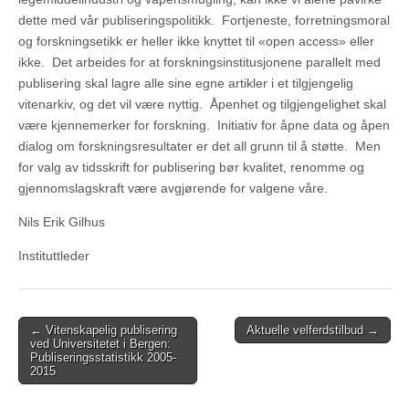
dette med vår publiseringspolitikk. Fortjeneste, forretningsmoral
og forskningsetikk er heller ikke knyttet til «open access» eller
ikke. Det arbeides for at forskningsinstitusjonene parallelt med
publisering skal lagre alle sine egne artikler i et tilgjengelig
vitenarkiv, og det vil være nyttig. Åpenhet og tilgjengelighet skal
være kjennemerker for forskning. Initiativ for åpne data og åpen
dialog om forskningsresultater er det all grunn til å støtte. Men
for valg av tidsskrift for publisering bør kvalitet, renomme og
gjennomslagskraft være avgjørende for valgene våre.
Nils Erik Gilhus
Instituttleder
Post
← Vitenskapelig publisering
Aktuelle velferdstilbud →
ved Universitetet i Bergen:
navigation
Publiseringsstatistikk 2005-
2015