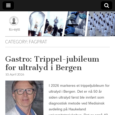
K1-
Nytt
CATEGORY:
FAGPRAT
Gastro: Trippel-jubileum
for ultralyd i Bergen
10. April 2026
I 2026 markeres et trippeljubileum for
ultralyd i Bergen. Det er nå 50 år
siden ultralyd først ble innført som
diagnostisk metode ved Medisinsk
avdeling på Haukeland