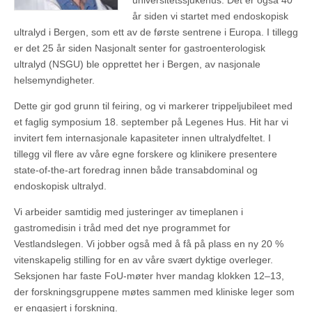
universitetssjukehus. Det er også 40
år siden vi startet med endoskopisk
ultralyd i Bergen, som ett av de første sentrene i Europa. I tillegg
er det 25 år siden Nasjonalt senter for gastroenterologisk
ultralyd (NSGU) ble opprettet her i Bergen, av nasjonale
helsemyndigheter.
Dette gir god grunn til feiring, og vi markerer trippeljubileet med
et faglig symposium 18. september på Legenes Hus. Hit har vi
invitert fem internasjonale kapasiteter innen ultralydfeltet. I
tillegg vil flere av våre egne forskere og klinikere presentere
state‑of‑the‑art foredrag innen både transabdominal og
endoskopisk ultralyd.
Vi arbeider samtidig med justeringer av timeplanen i
gastromedisin i tråd med det nye programmet for
Vestlandslegen. Vi jobber også med å få på plass en ny 20 %
vitenskapelig stilling for en av våre svært dyktige overleger.
Seksjonen har faste FoU‑møter hver mandag klokken 12–13,
der forskningsgruppene møtes sammen med kliniske leger som
er engasjert i forskning.