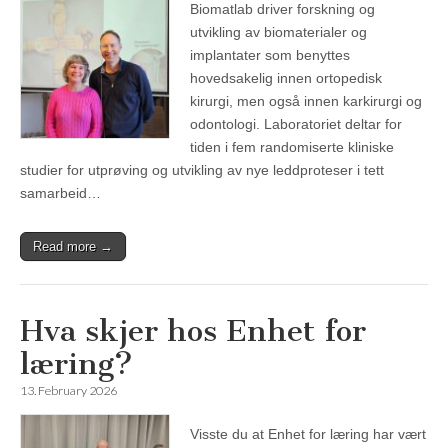
Biomatlab driver forskning og
utvikling av biomaterialer og
implantater som benyttes
hovedsakelig innen ortopedisk
kirurgi, men også innen karkirurgi og
odontologi. Laboratoriet deltar for
tiden i fem randomiserte kliniske
studier for utprøving og utvikling av nye leddproteser i tett
samarbeid…
Read more →
Hva skjer hos Enhet for
læring?
13. February 2026
Visste du at Enhet for læring har vært