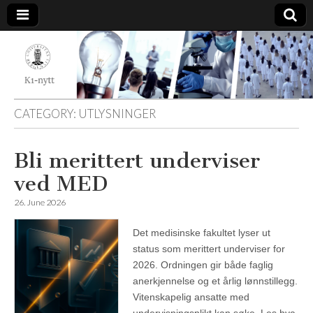
K1-
Nytt
CATEGORY:
UTLYSNINGER
Bli merittert underviser
ved MED
26. June 2026
Det medisinske fakultet lyser ut
status som merittert underviser for
2026. Ordningen gir både faglig
anerkjennelse og et årlig lønnstillegg.
Vitenskapelig ansatte med