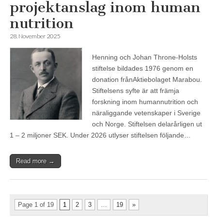
projektanslag inom human
nutrition
28. November 2025
Henning och Johan Throne-Holsts
stiftelse bildades 1976 genom en
donation frånAktiebolaget Marabou.
Stiftelsens syfte är att främja
forskning inom humannutrition och
näraliggande vetenskaper i Sverige
och Norge. Stiftelsen delarårligen ut
1 – 2 miljoner SEK. Under 2026 utlyser stiftelsen följande…
Read more →
Page 1 of 19
1
2
3
…
19
»