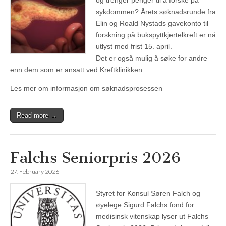
og trenger penger til å forske på
sykdommen? Årets søknadsrunde fra
Elin og Roald Nystads gavekonto til
forskning på bukspyttkjertelkreft er nå
utlyst med frist 15. april.
Det er også mulig å søke for andre
enn dem som er ansatt ved Kreftklinikken.
Les mer om informasjon om søknadsprosessen
Read more →
Falchs Seniorpris 2026
27. February 2026
Styret for Konsul Søren Falch og
øyelege Sigurd Falchs fond for
medisinsk vitenskap lyser ut Falchs