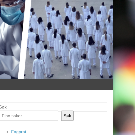
Søk
Søk
Fagprat