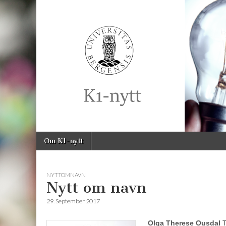
K1-
Nytt
Skip
Main
Om K1-nytt
to
menu
content
NYTTOMNAVN
Nytt om navn
29. September 2017
Olga Therese Ousdal
T