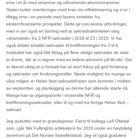
inne i et år med stramme og utfordrende økonomirammer.
Staten kutter overføringer med krav om effektivisering og vi er i
tillegg inne i en periode med lavere inntekter fra
eksternfinansierte prosjekter. Dette gir oss ekstra utfordringer,
men vi ser også en lysning ved at søknadsaktiviteten steg
«dramatisk» fra 3 NFR-søknader i 2018 til 23 i 2019. Vi har
også doblet antallet søknader til kreftforeningen fra 3 til 6.
Instituttet har også fått tilslag på flere viktige søknader de siste
to årene, slik at vi regner med en lettere økonomi på litt sikt. Det
er likevel viktig at vi fortsatt har et stort fokus på god forskning
og søknader om forskningsmidler. Neste mulighet for mange av
våre miljøer er Helse Vest søknadsfristen som kommer i midten
av september, og planlegging av denne bør allerede starte nå.
Mange kan ta utgangspunkt i innsendte NFR og
kreftforeningssøknader, eller til og med fra forrige Helse Vest –
søknad.
Jeg avslutter med to gratulasjoner. Først til kollega Leif Oltedal
som i går fikk Fulbrights artikkelpris for 2019 under en høytidelig
seremoni på Det Norske Nobellinstitutt. Jeg vil også gratulere