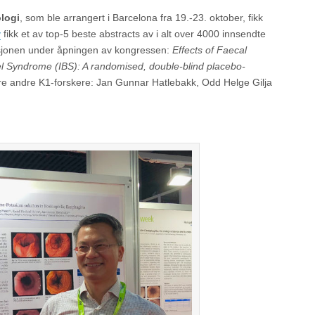
logi
, som ble arrangert i Barcelona fra 19.-23. oktober, fikk
y
fikk et av top-5 beste abstracts av i alt over 4000 innsendte
sesjonen under åpningen av kongressen:
Effects of Faecal
wel Syndrome (IBS): A randomised, double-blind placebo-
re andre K1-forskere: Jan Gunnar Hatlebakk, Odd Helge Gilja