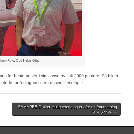
am Foto: Odd Helge Gilja
ris for beste poster i sin klasse av i alt 2000 postere. På bildet
etode for å diagnostisere eosinofil esofagitt.
SAMARBEID øker mulighetene og er ofte en forutsetning
for å lykkes →