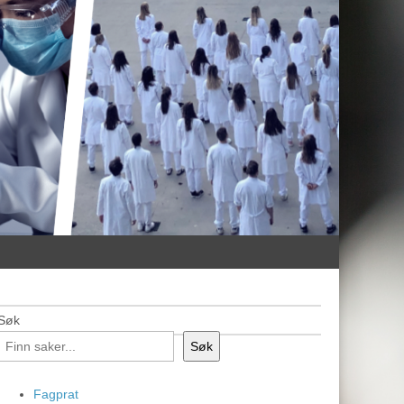
Søk
Søk
Fagprat