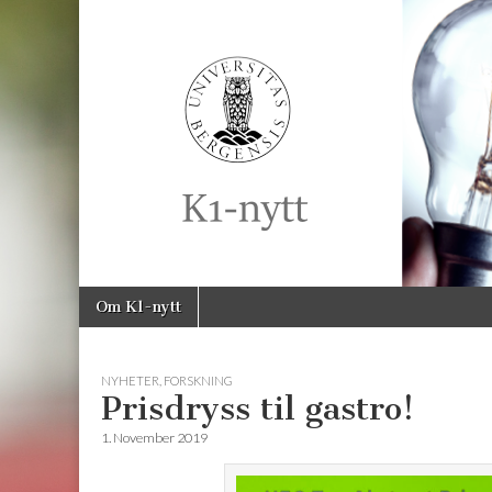
K1-
Nytt
Skip
Main
Om K1-nytt
to
menu
content
NYHETER
,
FORSKNING
Prisdryss til gastro!
1. November 2019