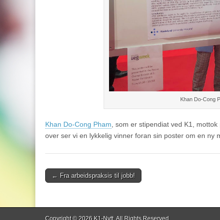
Khan Do-Cong Ph
Khan Do-Cong Pham
, som er stipendiat ved K1, mottok p
over ser vi en lykkelig vinner foran sin poster om en ny m
Post
← Fra arbeidspraksis til jobb!
navigation
Copyright © 2026
K1-Nytt
. All Rights Reserved.