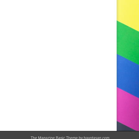
The Magazine Basic Theme by
bavotasan.com
.