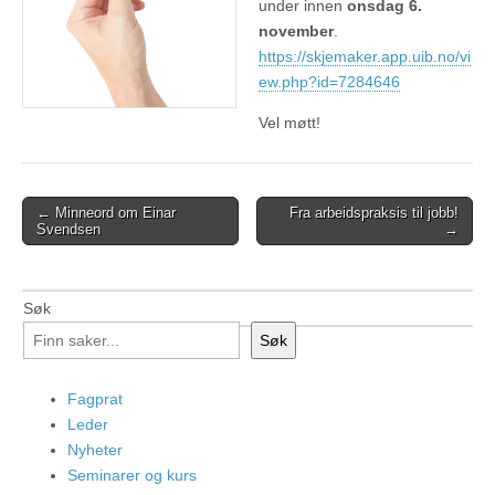
under innen
onsdag 6.
november
.
https://skjemaker.app.uib.no/vi
ew.php?id=7284646
Vel møtt!
Post
← Minneord om Einar
Fra arbeidspraksis til jobb!
Svendsen
→
navigation
Søk
Søk
Fagprat
Leder
Nyheter
Seminarer og kurs