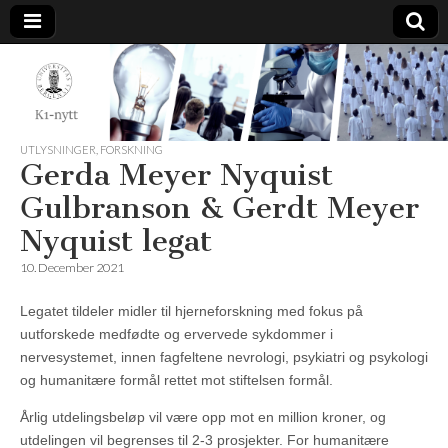
K1-
Nytt
UTLYSNINGER
,
FORSKNING
Gerda Meyer Nyquist
Gulbranson & Gerdt Meyer
Nyquist legat
10. December 2021
Legatet tildeler midler til hjerneforskning med fokus på
uutforskede medfødte og ervervede sykdommer i
nervesystemet, innen fagfeltene nevrologi, psykiatri og psykologi
og humanitære formål rettet mot stiftelsen formål.
Årlig utdelingsbeløp vil være opp mot en million kroner, og
utdelingen vil begrenses til 2-3 prosjekter. For humanitære