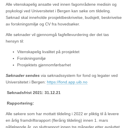
Alle vitenskapelig ansatte ved innen fagområdene medisin og
psykologi ved Universitetet i Bergen kan søke om tildeling.
Søknad skal inneholde prosjektbeskrivelse, budsjett, beskrivelse
av forskningsmiljø og CV fra hovedsøker.
Alle søknader vil gjennomgå fagfellevurdering der det tas
hensyn til:
Vitenskapelig kvalitet på prosjektet
Forskningsmiljø
Prosjektets gjennomførbarhet
Søknader sendes
via søknadssystem for fond og legater ved
Universitetet i Bergen:
https://fond.app.uib.no
Søknadsfrist 2021: 31.12.21
Rapportering:
Alle søkere som har mottatt tildeling i 2022 er pliktig til å levere
en årlig framdriftsrapport (flerårig tildeling) innen 1. mars
påfølgende år, og sluttrapport innen tre måneder etter avsluttet