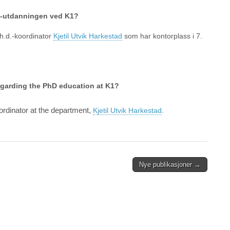
.-utdanningen ved K1?
h.d.-koordinator
Kjetil Utvik Harkestad
som har kontorplass i 7.
garding the PhD education at K1?
rdinator at the department,
Kjetil Utvik Harkestad
.
Nye publikasjoner →