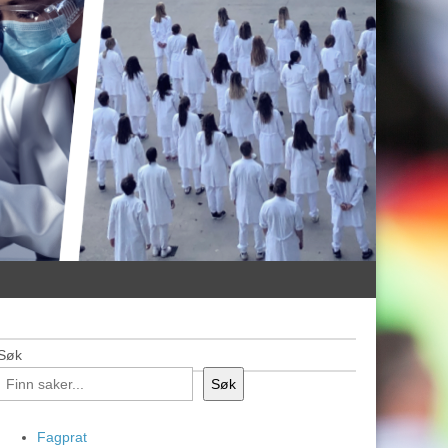
Søk
Søk
Fagprat