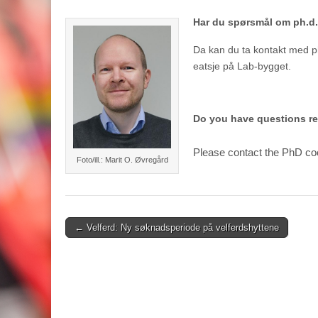
Har du spørsmål om ph.d
Da kan du ta kontakt med p
eatsje på Lab-bygget.
Do you have questions re
Please contact the PhD coo
Foto/ill.: Marit O. Øvregård
Post
← Velferd: Ny søknadsperiode på velferdshyttene
navigation