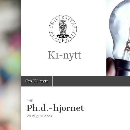
K1-
Nytt
Skip
Main
Om K1-nytt
to
menu
content
PHD
Ph.d.-hjørnet
25. August 2023