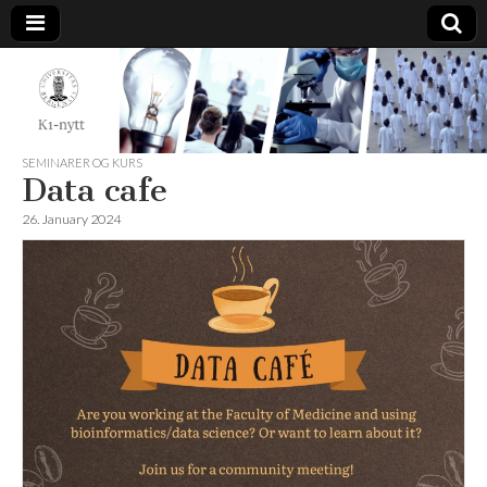
K1-
Nytt
SEMINARER OG KURS
Data cafe
26. January 2024