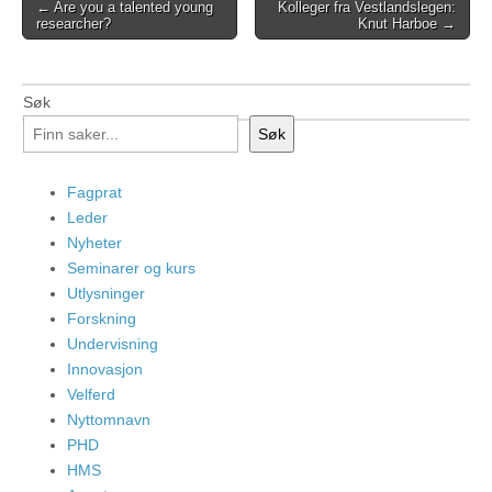
Post
← Are you a talented young
Kolleger fra Vestlandslegen:
researcher?
Knut Harboe →
navigation
Søk
Søk
Fagprat
Leder
Nyheter
Seminarer og kurs
Utlysninger
Forskning
Undervisning
Innovasjon
Velferd
Nyttomnavn
PHD
HMS