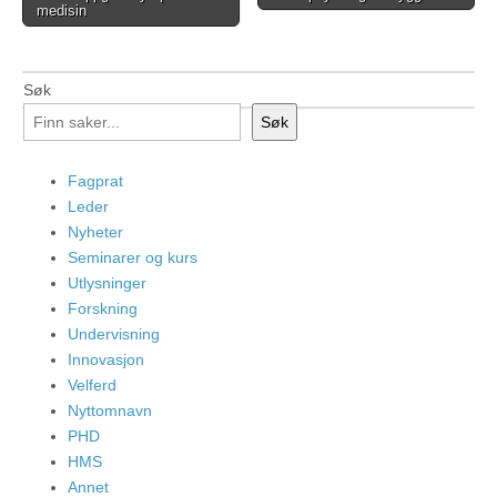
navigation
medisin
Søk
Søk
Fagprat
Leder
Nyheter
Seminarer og kurs
Utlysninger
Forskning
Undervisning
Innovasjon
Velferd
Nyttomnavn
PHD
HMS
Annet