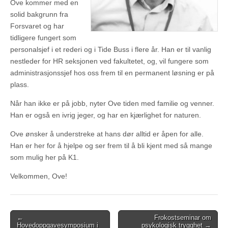
Ove kommer med en
solid bakgrunn fra
Forsvaret og har
tidligere fungert som
personalsjef i et rederi og i Tide Buss i flere år. Han er til vanlig
nestleder for HR seksjonen ved fakultetet, og, vil fungere som
administrasjonssjef hos oss frem til en permanent løsning er på
plass.
Når han ikke er på jobb, nyter Ove tiden med familie og venner.
Han er også en ivrig jeger, og har en kjærlighet for naturen.
Ove ønsker å understreke at hans dør alltid er åpen for alle.
Han er her for å hjelpe og ser frem til å bli kjent med så mange
som mulig her på K1.
Velkommen, Ove!
Post
←
Frokostseminar om
Hovedoppgavesymposium i
psykologisk trygghet →