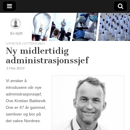
K1-
Nytt
NYHETER
,
NYTTOMNAVN
Ny midlertidig
administrasjonssjef
3. May 2024
Vi ønsker å
introdusere vår nye
administrasjonssjef,
Ove Kristian Bakkevik.
Ove er 47 år gammel,
samboer og bor på
det vakre Nordnes.