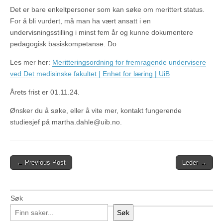
Det er bare enkeltpersoner som kan søke om merittert status.
For å bli vurdert, må man ha vært ansatt i en
undervisningsstilling i minst fem år og kunne dokumentere
pedagogisk basiskompetanse. Do
Les mer her:
Meritteringsordning for fremragende undervisere
ved Det medisinske fakultet | Enhet for læring | UiB
Årets frist er 01.11.24.
Ønsker du å søke, eller å vite mer, kontakt fungerende
studiesjef på martha.dahle@uib.no.
Post
← Previous Post
Leder →
navigation
Søk
Søk