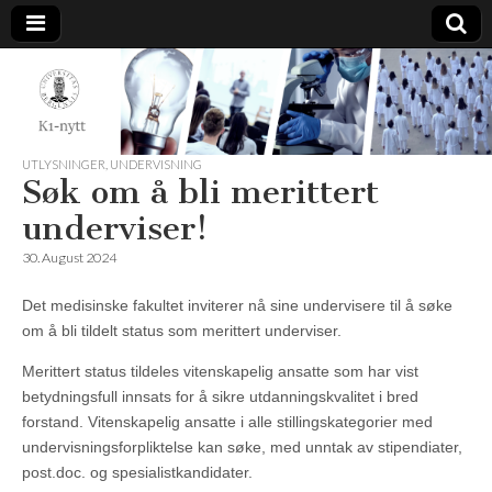
K1-
Nytt
UTLYSNINGER
,
UNDERVISNING
Søk om å bli merittert
underviser!
30. August 2024
Det medisinske fakultet inviterer nå sine undervisere til å søke
om å bli tildelt status som merittert underviser.
Merittert status tildeles vitenskapelig ansatte som har vist
betydningsfull innsats for å sikre utdanningskvalitet i bred
forstand. Vitenskapelig ansatte i alle stillingskategorier med
undervisningsforpliktelse kan søke, med unntak av stipendiater,
post.doc. og spesialistkandidater.