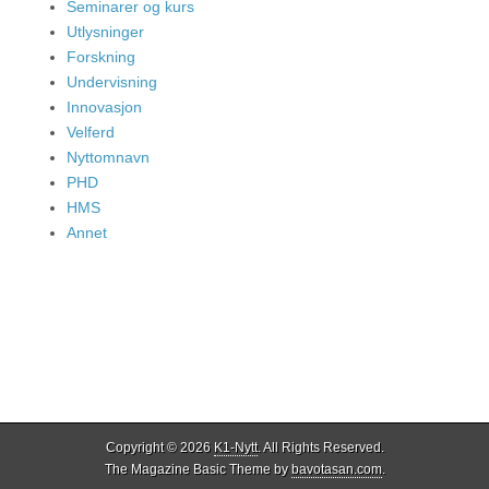
Seminarer og kurs
Utlysninger
Forskning
Undervisning
Innovasjon
Velferd
Nyttomnavn
PHD
HMS
Annet
Copyright © 2026
K1-Nytt
. All Rights Reserved.
The Magazine Basic Theme by
bavotasan.com
.