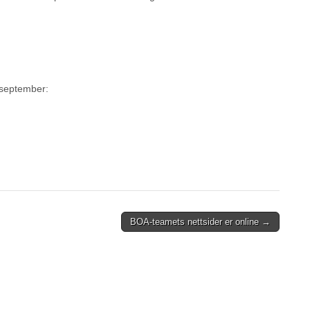
 september:
BOA-teamets nettsider er online →