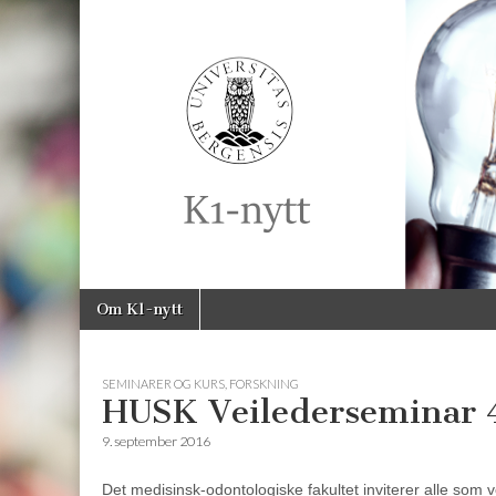
K1-
Nytt
Skip
Main
Om K1-nytt
to
menu
content
SEMINARER OG KURS
,
FORSKNING
HUSK Veilederseminar 4
9. september 2016
Det medisinsk-odontologiske fakultet inviterer alle som 