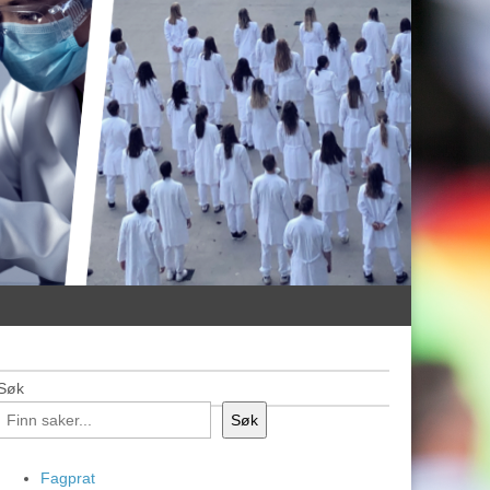
Søk
Søk
Fagprat