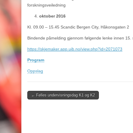
forskningsveiledning
oktober 2016
Kl. 09.00 – 15.45 Scandic Bergen City, Håkonsgaten 2
Bindende påmelding gjennom følgende lenke innen 15.
https://skjemaker.app.uib.no/view.php?id=2071073
Program
Oppslag
Post
← Felles undervisningsdag K1 og K2
navigation