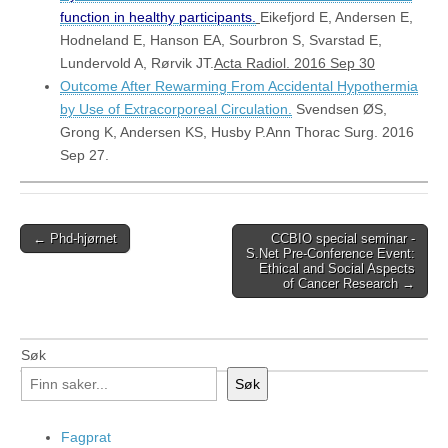
function in healthy participants.
Eikefjord E, Andersen E,
Hodneland E, Hanson EA, Sourbron S, Svarstad E,
Lundervold A, Rørvik JT.
Acta Radiol. 2016 Sep 30
Outcome After Rewarming From Accidental Hypothermia
by Use of Extracorporeal Circulation.
Svendsen ØS,
Grong K, Andersen KS, Husby P.Ann Thorac Surg. 2016
Sep 27.
Post
← Phd-hjørnet
CCBIO special seminar -
S.Net Pre-Conference Event:
navigation
Ethical and Social Aspects
of Cancer Research →
Søk
Søk
Fagprat