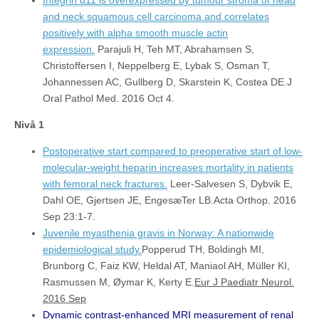
Integrin α11 is overexpressed by tumour stroma of head
and neck squamous cell carcinoma and correlates
positively with alpha smooth muscle actin
expression.
Parajuli H, Teh MT, Abrahamsen S,
Christoffersen I, Neppelberg E, Lybak S, Osman T,
Johannessen AC, Gullberg D, Skarstein K, Costea DE.J
Oral Pathol Med. 2016 Oct 4.
Nivå 1
Postoperative start compared to preoperative start of low-
molecular-weight heparin increases mortality in patients
with femoral neck fractures.
Leer-Salvesen S, Dybvik E,
Dahl OE, Gjertsen JE, EngesæTer LB.Acta Orthop. 2016
Sep 23:1-7.
Juvenile myasthenia gravis in Norway: A nationwide
epidemiological study.
Popperud TH, Boldingh MI,
Brunborg C, Faiz KW, Heldal AT, Maniaol AH, Müller KI,
Rasmussen M, Øymar K, Kerty E.
Eur J Paediatr Neurol.
2016 Sep
Dynamic contrast-enhanced MRI measurement of renal