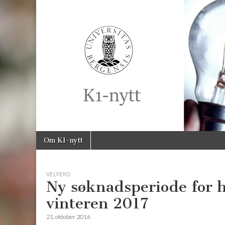
K1-
Nytt
Skip
Main
Om K1-nytt
to
menu
content
VELFERD
Ny søknadsperiode for h
vinteren 2017
21. oktober 2016