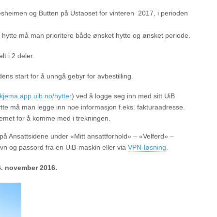
tesheimen og Butten på Ustaoset for vinteren 2017, i perioden
m hytte må man prioritere både ønsket hytte og ønsket periode.
lt i 2 deler.
iodens start for å unngå gebyr for avbestilling.
skjema.app.uib.no/hytter
) ved å logge seg inn med sitt UiB
te må man legge inn noe informasjon f.eks. fakturaadresse.
stemet for å komme med i trekningen.
å Ansattsidene under «Mitt ansattforhold» – «Velferd» –
navn og passord fra en UiB-maskin eller via
VPN-løsning
.
4. november 2016.