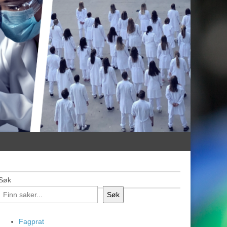
Søk
Søk
Fagprat