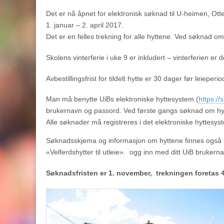
Det er nå åpnet for elektronisk søknad til U-heimen, Ot
1. januar – 2. april 2017.
Det er en felles trekning for alle hyttene. Ved søknad o
Skolens vinterferie i uke 9 er inkludert – vinterferien er de
Avbestillingsfrist for tildelt hytte er 30 dager før leieper
Man må benytte UiBs elektroniske hyttesystem (
https://
brukernavn og passord. Ved første gangs søknad om hyt
Alle søknader må registreres i det elektroniske hyttesy
Søknadsskjema og informasjon om hyttene finnes også p
«Velferdshytter til utleie». ogg inn med ditt UiB bruker
Søknadsfristen er 1. november, trekningen foretas 