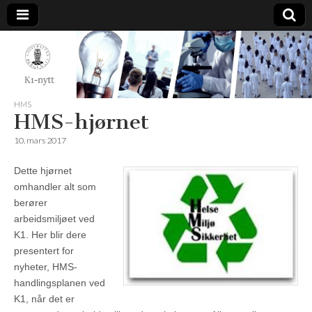
K1-
Nytt
HMS
HMS-hjørnet
10. mars 2017
Dette hjørnet
omhandler alt som
berører
arbeidsmiljøet ved
K1. Her blir dere
presentert for
nyheter, HMS-
handlingsplanen ved
K1, når det er