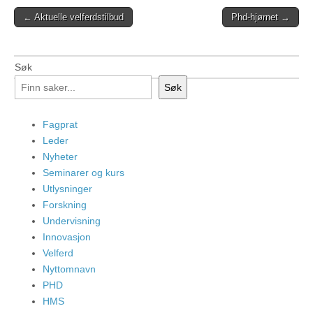
Post
← Aktuelle velferdstilbud
Phd-hjørnet →
navigation
Søk
Søk
Fagprat
Leder
Nyheter
Seminarer og kurs
Utlysninger
Forskning
Undervisning
Innovasjon
Velferd
Nyttomnavn
PHD
HMS