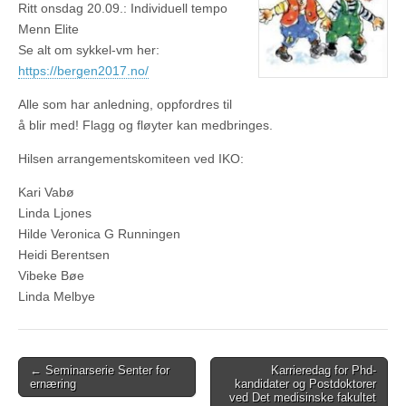
Ritt onsdag 20.09.: Individuell tempo
Menn Elite
Se alt om sykkel-vm her:
https://bergen2017.no/
Alle som har anledning, oppfordres til
å blir med! Flagg og fløyter kan medbringes.
Hilsen arrangementskomiteen ved IKO:
Kari Vabø
Linda Ljones
Hilde Veronica G Runningen
Heidi Berentsen
Vibeke Bøe
Linda Melbye
Post
← Seminarserie Senter for
Karrieredag for Phd-
ernæring
kandidater og Postdoktorer
navigation
ved Det medisinske fakultet