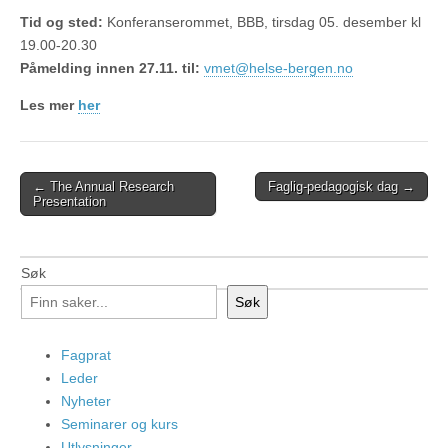
Tid og sted:
Konferanserommet, BBB, tirsdag 05. desember kl
19.00-20.30
Påmelding innen 27.11. til:
vmet@helse-bergen.no
Les mer
her
Post
← The Annual Research
Faglig-pedagogisk dag →
Presentation
navigation
Søk
Søk
Fagprat
Leder
Nyheter
Seminarer og kurs
Utlysninger