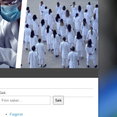
Søk
Søk
Fagprat