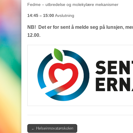
Fedme – utbredelse og molekylære mekanismer
14:45 – 15:00
Avslutning
NB! Det er for sent å melde seg på lunsjen, men
12.00.
Post
← Helseinnovatørskolen