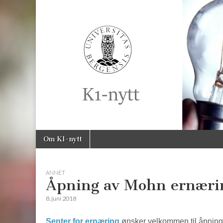
K1-
Nytt
Skip
Main
Om K1-nytt
to
menu
content
ANNET
Åpning av Mohn ernæri
8. juni 2018
Senter for ernæring
ønsker velkommen til åpnin