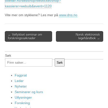
billetter.no/webshop/webticket/shop?
kassierer=webuib&event=1120
Vite mer om stykkene? Les mer på
www.dns.no
Post
← Vellykket seminar om
Norsk elektronisk
forskningssøknader
legehåndbok →
navigation
Søk
Søk
Fagprat
Leder
Nyheter
Seminarer og kurs
Utlysninger
Forskning