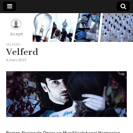
K1-
Nytt
VELFERD
Velferd
8. mars 2019
Bergen Nasjonale Opera og Musikkselskapet Harmonien