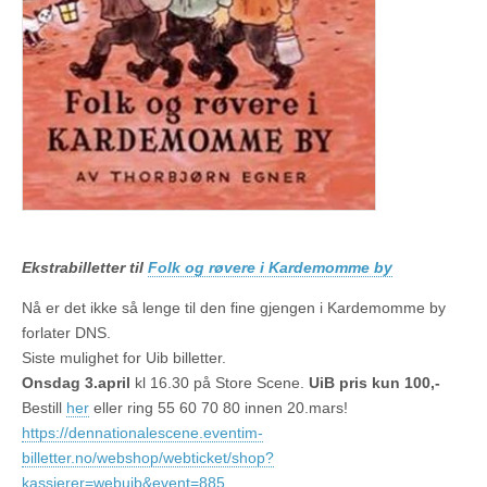
Ekstrabilletter til
Folk og røvere i Kardemomme by
Nå er det ikke så lenge til den fine gjengen i Kardemomme by
forlater DNS.
Siste mulighet for Uib billetter.
Onsdag 3.april
kl 16.30 på Store Scene.
UiB pris kun 100,-
Bestill
her
eller ring 55 60 70 80 innen 20.mars!
https://dennationalescene.eventim-
billetter.no/webshop/webticket/shop?
kassierer=webuib&event=885