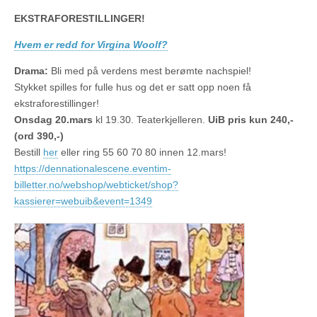
EKSTRAFORESTILLINGER!
Hvem er redd for Virgina Woolf?
Drama:
Bli med på verdens mest berømte nachspiel!
Stykket spilles for fulle hus og det er satt opp noen få
ekstraforestillinger!
Onsdag 20.mars
kl 19.30. Teaterkjelleren.
UiB pris kun 240,-
(ord 390,-)
Bestill
her
eller ring 55 60 70 80 innen 12.mars!
https://dennationalescene.eventim-
billetter.no/webshop/webticket/shop?
kassierer=webuib&event=1349