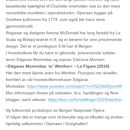
besettende kjærlighet til Charlotte inneholder noe av den mest
romantiske musikken i operahistorien. Operaen bygger på
Goethes kultroman fra 1774, som også ble hans store
gjennombrudd.
Regissør og designer Antony McDonald har lang fartstid fra La
Scala og Bolsjoj-teatret m.fl. og er berømt for sine prisvinnende
design. Det er et privilegium å få han til Bergen.
I hovedrollene får du høre to glitrende, prisvinnende solister,
tenor Edgaras Montvidas og sopran Catriona Morison.
«Edgaras Montvidas ‘er’ Werther» – Le Figaro (2018)
Hør den mest kjente arien fra Werther,
Pourquoi me réveiller
,
fremført av vår hovedrolleinnehaver Edgaras
Montvidas:
https://www.youtube.com/watch?v=OSZDb8QxomM
Mer informasjon finnes på nettsiden, bl.a. handlingen og flere
blogger, samt videoer:
https://bno.no/forestillinger/2018/werther
Ny fullscenisk produksjon av Bergen Nasjonale Opera
Vi håper det er mange som vil benytte seg av tilbudet og ønsker
hjertelig velkommen i Operaen i Grieghallen!