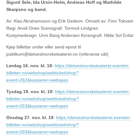
Sigurd Sele, Ida Ursin-Holm, Andreas Hoff og Mathilde
Skarpsno og band.
Av: Klas Abrahamsson og Erik Gedeon. Omsett av: Finn Tokvam
Regi: Arvid Ones Scenografi: Tormod Lindgren
Kostymedesign: Unni Bang Andersen Koreografi: Hilde Sol Erdal
Kjøp billettar under eller send epost til
publikum@detvestnorsketeateret.no (referanse uib)
Lørdag 16. nov. kl. 18:
https://detvestnorsketeateret.eventim-
billetter.no/webshop/webticket/shop?
event=262&kassierer=webspes
Tysdag 19. nov. kl. 19:
https://detvestnorsketeateret.eventim-
billetter.no/webshop/webticket/shop?
event=263&kassierer=webspes
Onsdag 27. nov. kl. 19
:
https://detvestnorsketeateret.eventim-
billetter.no/webshop/webticket/shop?
event=269&kassierer=webspes