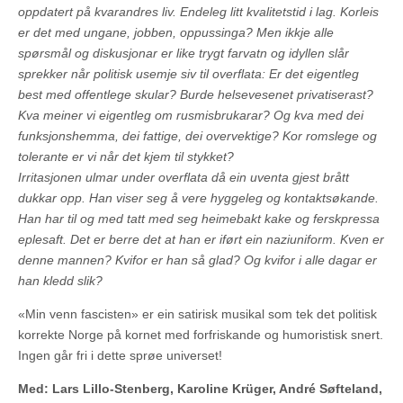
oppdatert på kvarandres liv. Endeleg litt kvalitetstid i lag. Korleis
er det med ungane, jobben, oppussinga? Men ikkje alle
spørsmål og diskusjonar er like trygt farvatn og idyllen slår
sprekker når politisk usemje siv til overflata: Er det eigentleg
best med offentlege skular? Burde helsevesenet privatiserast?
Kva meiner vi eigentleg om rusmisbrukarar? Og kva med dei
funksjonshemma, dei fattige, dei overvektige? Kor romslege og
tolerante er vi når det kjem til stykket?
Irritasjonen ulmar under overflata då ein uventa gjest brått
dukkar opp. Han viser seg å vere hyggeleg og kontaktsøkande.
Han har til og med tatt med seg heimebakt kake og ferskpressa
eplesaft. Det er berre det at han er iført ein naziuniform. Kven er
denne mannen? Kvifor er han så glad? Og kvifor i alle dagar er
han kledd slik?
«Min venn fascisten» er ein satirisk musikal som tek det politisk
korrekte Norge på kornet med forfriskande og humoristisk snert.
Ingen går fri i dette sprøe universet!
Med: Lars Lillo-Stenberg, Karoline Krüger, André Søfteland,