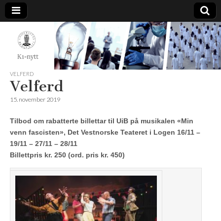
K1-
Nytt
VELFERD
Velferd
15. november 2019
Tilbod om rabatterte billettar til UiB på musikalen «Min
venn fascisten»,
Det Vestnorske Teateret i Logen 16/11 –
19/11 – 27/11 – 28/11
Billettpris kr. 250 (ord. pris kr. 450)