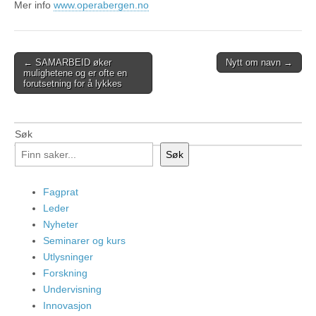
Mer info
www.operabergen.no
Post
← SAMARBEID øker
Nytt om navn →
mulighetene og er ofte en
navigation
forutsetning for å lykkes
Søk
Søk
Fagprat
Leder
Nyheter
Seminarer og kurs
Utlysninger
Forskning
Undervisning
Innovasjon