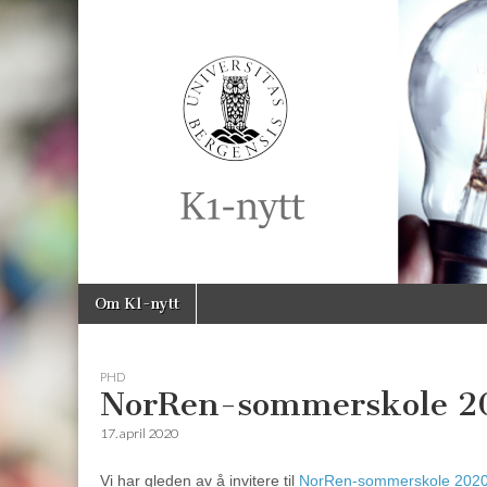
K1-
Nytt
Skip
Main
Om K1-nytt
to
menu
content
PHD
NorRen-sommerskole 2
17. april 2020
Vi har gleden av å invitere til
NorRen-sommerskole 202