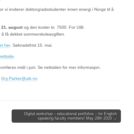
 vi inviterer doktorgradsstudenter innen energi i Norge til å
– 21. august
og den koster kr. 7500. For UiB-
r å få dekket sommerskoleavgiften.
t her
. Søknadsfrist 15. mai.
ettside
.
omføres midt i juni. Se nettsiden for mer informasjon.
.
Gry.Parker@uib.no
Digital workshop – educational portfolios – for English
speaking faculty members! May 28th 2020 →