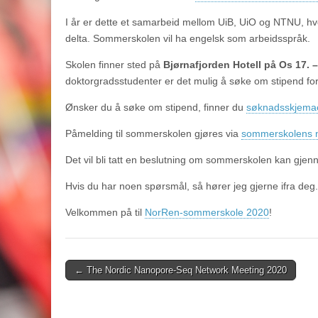
I år er dette et samarbeid mellom UiB, UiO og NTNU, hvor
delta. Sommerskolen vil ha engelsk som arbeidsspråk.
Skolen finner sted på
Bjørnafjorden Hotell på Os 17. 
doktorgradsstudenter er det mulig å søke om stipend fo
Ønsker du å søke om stipend, finner du
søknadsskjemae
Påmelding til sommerskolen gjøres via
sommerskolens n
Det vil bli tatt en beslutning om sommerskolen kan gjenn
Hvis du har noen spørsmål, så hører jeg gjerne ifra deg
Velkommen på til
NorRen-sommerskole 2020
!
Post
← The Nordic Nanopore-Seq Network Meeting 2020
navigation