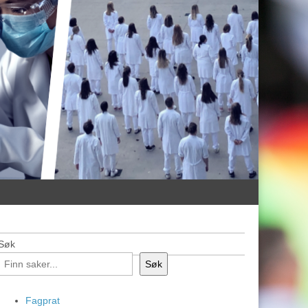
Søk
Søk
Fagprat