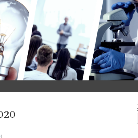
020
0
!