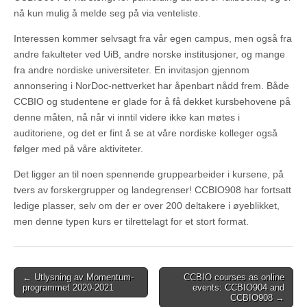
nå kun mulig å melde seg på via venteliste.
Interessen kommer selvsagt fra vår egen campus, men også fra
andre fakulteter ved UiB, andre norske institusjoner, og mange
fra andre nordiske universiteter. En invitasjon gjennom
annonsering i NorDoc-nettverket har åpenbart nådd frem. Både
CCBIO og studentene er glade for å få dekket kursbehovene på
denne måten, nå når vi inntil videre ikke kan møtes i
auditoriene, og det er fint å se at våre nordiske kolleger også
følger med på våre aktiviteter.
Det ligger an til noen spennende gruppearbeider i kursene, på
tvers av forskergrupper og landegrenser! CCBIO908 har fortsatt
ledige plasser, selv om der er over 200 deltakere i øyeblikket,
men denne typen kurs er tilrettelagt for et stort format.
Post
← Utlysning av Momentum-
CCBIO courses as online
programmet 2020-2021
events: CCBIO904 and
navigation
CCBIO908 →