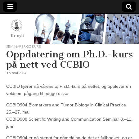
K1-
Nytt
SEMINARER OG KURS
Oppdatering om Ph.D.-kurs
på nett ved CCBIO
15. mai 2020
CCBIO kjører nå vårens to Ph.D.-kurs på nettet, og opplever en
voldsom pågang til begge disse:
CCBIO904 Biomarkers and Tumor Biology in Clinical Practice
25.–27. mai
CCBIO908 Scientific Writing and Communication Seminar 8.–11.
juni
CCBIO904 er nå stengt for påmelding da det er fullbooket, og er