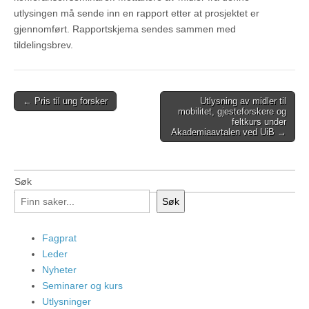
utlysingen må sende inn en rapport etter at prosjektet er
gjennomført. Rapportskjema sendes sammen med
tildelingsbrev.
Post
← Pris til ung forsker
Utlysning av midler til
mobilitet, gjesteforskere og
navigation
feltkurs under
Akademiaavtalen ved UiB →
Søk
Søk
Fagprat
Leder
Nyheter
Seminarer og kurs
Utlysninger