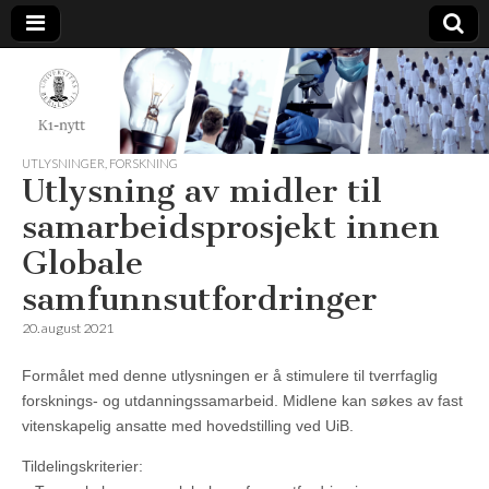
K1-
Nytt
UTLYSNINGER
,
FORSKNING
Utlysning av midler til
samarbeidsprosjekt innen
Globale
samfunnsutfordringer
20. august 2021
Formålet med denne utlysningen er å stimulere til tverrfaglig
forsknings- og utdanningssamarbeid. Midlene kan søkes av fast
vitenskapelig ansatte med hovedstilling ved UiB.
Tildelingskriterier: