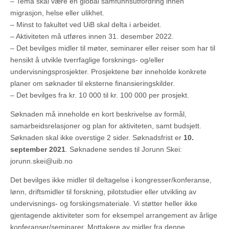
– Tema skal være en global samfunnsutfordring innen
migrasjon, helse eller ulikhet.
– Minst to fakultet ved UiB skal delta i arbeidet.
– Aktiviteten må utføres innen 31. desember 2022.
– Det bevilges midler til møter, seminarer eller reiser som har til
hensikt å utvikle tverrfaglige forsknings- og/eller
undervisningsprosjekter. Prosjektene bør inneholde konkrete
planer om søknader til eksterne finansieringskilder.
– Det bevilges fra kr. 10 000 til kr. 100 000 per prosjekt.
Søknaden må inneholde en kort beskrivelse av formål,
samarbeidsrelasjoner og plan for aktiviteten, samt budsjett.
Søknaden skal ikke overstige 2 sider. Søknadsfrist er
10.
september 2021
. Søknadene sendes til Jorunn Skei:
jorunn.skei@uib.no
Det bevilges ikke midler til deltagelse i kongresser/konferanse,
lønn, driftsmidler til forskning, pilotstudier eller utvikling av
undervisnings- og forskingsmateriale. Vi støtter heller ikke
gjentagende aktiviteter som for eksempel arrangement av årlige
konferanser/seminarer. Mottakere av midler fra denne