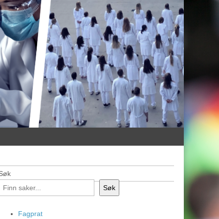
Søk
Søk
Fagprat