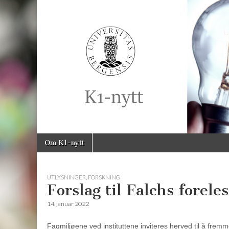
K1-
Nytt
Skip
Main
Om K1-nytt
to
menu
content
UTLYSNINGER
,
FORSKNING
Forslag til Falchs forele
14. januar 2022
Fagmiljøene ved instituttene inviteres herved til å fremm