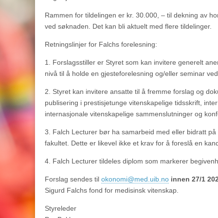
Rammen for tildelingen er kr. 30.000, – til dekning av h
ved søknaden. Det kan bli aktuelt med flere tildelinger.
Retningslinjer for Falchs forelesning:
1. Forslagsstiller er Styret som kan invitere generelt an
nivå til å holde en gjesteforelesning og/eller seminar ve
2. Styret kan invitere ansatte til å fremme forslag og d
publisering i prestisjetunge vitenskapelige tidsskrift, int
internasjonale vitenskapelige sammenslutninger og konf
3. Falch Lecturer bør ha samarbeid med eller bidratt p
fakultet. Dette er likevel ikke et krav for å foreslå en kan
4. Falch Lecturer tildeles diplom som markerer begiven
Forslag sendes til
okonomi@med.uib.no
innen 27/1 20
Sigurd Falchs fond for medisinsk vitenskap.
Styreleder