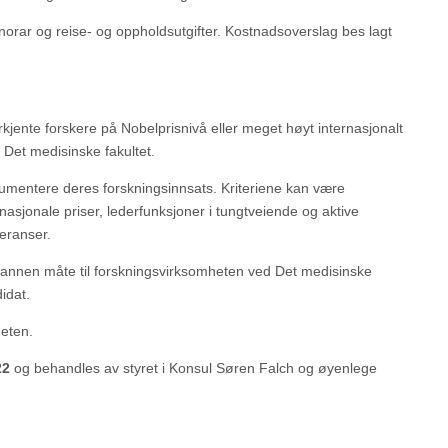
onorar og reise- og oppholdsutgifter. Kostnadsoverslag bes lagt
erkjente forskere på Nobelprisnivå eller meget høyt internasjonalt
d Det medisinske fakultet.
okumentere deres forskningsinnsats. Kriteriene kan være
ernasjonale priser, lederfunksjoner i tungtveiende og aktive
eranser.
å annen måte til forskningsvirksomheten ved Det medisinske
didat.
heten.
22
og behandles av styret i Konsul Søren Falch og øyenlege