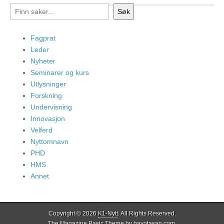
Søk
Fagprat
Leder
Nyheter
Seminarer og kurs
Utlysninger
Forskning
Undervisning
Innovasjon
Velferd
Nyttomnavn
PHD
HMS
Annet
Copyright © 2026
K1-Nytt
. All Rights Reserved.
The Magazine Basic Theme by
bavotasan.com
.