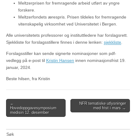
Meltzerprisen for fremragende arbeid utført av yngre
forskere.
Meltzerfondets ærespris. Prisen tildeles for fremragende
vitenskapelig virksomhet ved Universitetet i Bergen.
Alle universitetets professorer og instituttledere har forslagsrett.
Sjekkliste for forslagsstillere finnes i denne lenken:
sjekkliste
.
Forslagsstiller kan sende signerte nominasjoner som pdf-
vedlegg på e-post til
Kristin Hansen
innen nominasjonsfrist 19.
januar, 2024.
Beste hilsen, fra Kristin
Post
←
NFR tematiske utlysninger
Hovedoppgavesymposium
med frist i mars →
navigation
medisin 12. desember
Søk