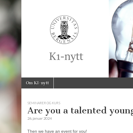
K1-
Nytt
Skip
Main
Om K1-nytt
to
menu
content
SEMINARER OG KURS
Are you a talented youn
26. januar 2024
Then we have an event for you!