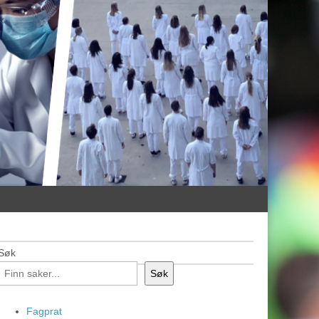
Søk
Søk
Fagprat