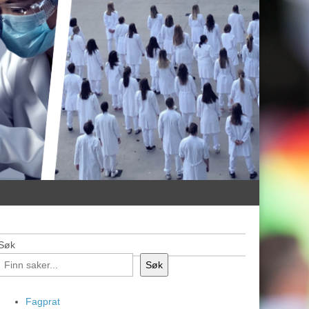
Søk
Søk
Fagprat