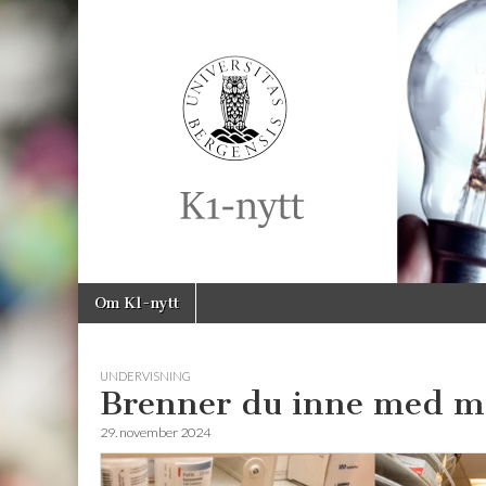
K1-
Nytt
Skip
Main
Om K1-nytt
to
menu
content
UNDERVISNING
Brenner du inne med ma
29. november 2024