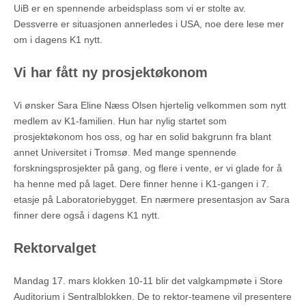
UiB er en spennende arbeidsplass som vi er stolte av.
Dessverre er situasjonen annerledes i USA, noe dere lese mer
om i dagens K1 nytt.
Vi har fått ny prosjektøkonom
Vi ønsker Sara Eline Næss Olsen hjertelig velkommen som nytt
medlem av K1-familien. Hun har nylig startet som
prosjektøkonom hos oss, og har en solid bakgrunn fra blant
annet Universitet i Tromsø. Med mange spennende
forskningsprosjekter på gang, og flere i vente, er vi glade for å
ha henne med på laget. Dere finner henne i K1-gangen i 7.
etasje på Laboratoriebygget. En nærmere presentasjon av Sara
finner dere også i dagens K1 nytt.
Rektorvalget
Mandag 17. mars klokken 10-11 blir det valgkampmøte i Store
Auditorium i Sentralblokken. De to rektor-teamene vil presentere