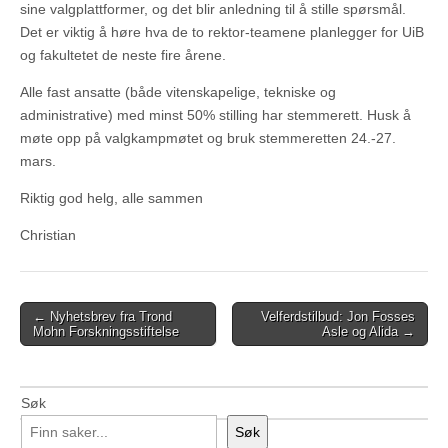
sine valgplattformer, og det blir anledning til å stille spørsmål.
Det er viktig å høre hva de to rektor-teamene planlegger for UiB
og fakultetet de neste fire årene.
Alle fast ansatte (både vitenskapelige, tekniske og
administrative) med minst 50% stilling har stemmerett. Husk å
møte opp på valgkampmøtet og bruk stemmeretten 24.-27.
mars.
Riktig god helg, alle sammen
Christian
Post
← Nyhetsbrev fra Trond
Velferdstilbud: Jon Fosses
Mohn Forskningsstiftelse
Asle og Alida →
navigation
Søk
Søk