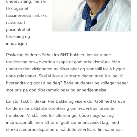
undervisning, men vi
fikk også et
fascinerende innblikk
i avansert
pasientrettet
forskning og
innovasjon.
Psykolog Andreas Schei fra BHT holdt en inspirerende
forelesning om «Hvordan skape et godt arbeidsmiljø». Han
understreket viktigheten av tilhørighet og samspill for å bygge
gode relasjoner. Skal vi ikke alle starte dagen med å si hei til
hverandre og godt å se deg? Både studenter og kolleger setter
stor pris på god tilbakemeldinger og annerkjennelse.
En stor takk til dekan Per Bakke og viserektor Gottfried Greve
for deres innsiktsfulle orientering om hva vi kan forvente i
fremtiden. Vi står overfor utfordringer både nasjonalt og
internasjonalt, men K1 er et godt sammensveiset lag, med
sterke samarbeidspartnere, så dette vil vi klare fint sammen.