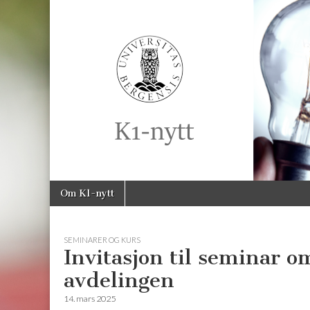
K1-
Nytt
Skip
Main
Om K1-nytt
to
menu
content
SEMINARER OG KURS
Invitasjon til seminar 
avdelingen
14. mars 2025