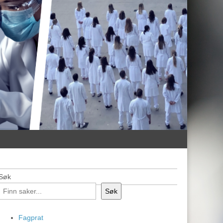
Søk
Søk
Fagprat