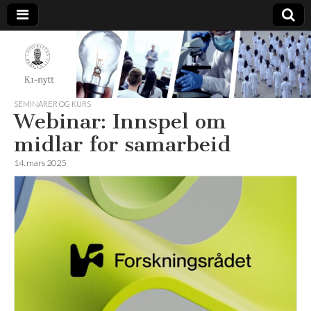
K1-
Nytt
SEMINARER OG KURS
Webinar: Innspel om
midlar for samarbeid
14. mars 2025