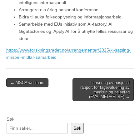
intelligens internasjonalt.
Arrangere ein årleg nasjonal konferanse.
Bidra til auka folkeopplysning og informasjonsarbeid.
Samarbeide med EUs initiativ som AI-factory, AI
Gigafactories og ’Apply AI’ for å utnytte felles ressursar og
idear.
https://www.forskningsradet.no/arrangementer/2025/ki-satsing-
innspel-midlar-samarbeid
Post
← MSCA webinars
Lansering av nasjonal
rapport for fagevaluering av
navigation
medisin og helsefag
(EVALMEDHELSE) →
Søk
Søk