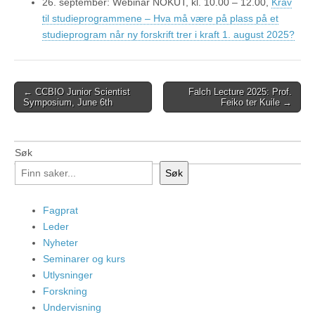
26. september: Webinar NOKUT, kl. 10.00 – 12.00,
Krav
til studieprogrammene – Hva må være på plass på et
studieprogram når ny forskrift trer i kraft 1. august 2025?
Post
← CCBIO Junior Scientist
Falch Lecture 2025: Prof.
Symposium, June 6th
Feiko ter Kuile →
navigation
Søk
Søk
Fagprat
Leder
Nyheter
Seminarer og kurs
Utlysninger
Forskning
Undervisning