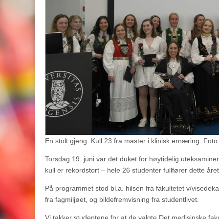
En stolt gjeng. Kull 23 fra master i klinisk ernæring. Foto:
Torsdag 19. juni var det duket for høytidelig uteksamine
kull er rekordstort – hele 26 studenter fullfører dette året
På programmet stod bl.a. hilsen fra fakultetet v/visedeka
fra fagmiljøet, og bildefremvisning fra studentlivet.
Vi takker studentene for at de valgte Det medisinske fak