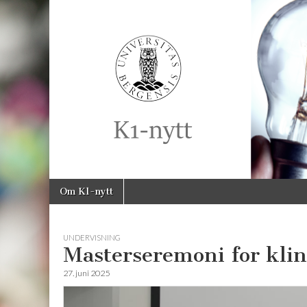
K1-
Nytt
Skip
Main
Om K1-nytt
to
menu
content
UNDERVISNING
Masterseremoni for kli
27. juni 2025