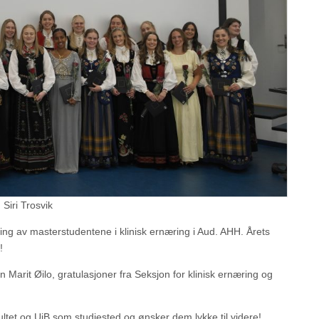
 Siri Trosvik
ring av masterstudentene i klinisk ernæring i Aud. AHH. Årets
!
n Marit Øilo, gratulasjoner fra Seksjon for klinisk ernæring og
ultet og UiB som studiested og ønsker dem lykke til videre!