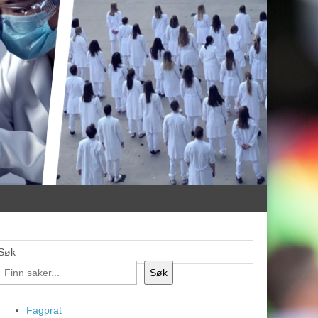
Søk
Søk
Fagprat