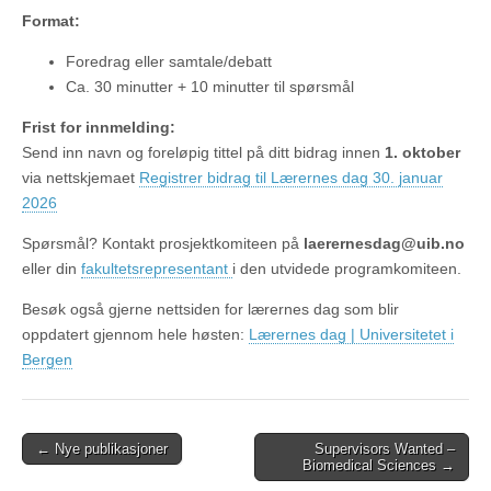
Format:
Foredrag eller samtale/debatt
Ca. 30 minutter + 10 minutter til spørsmål
Frist for innmelding:
Send inn navn og foreløpig tittel på ditt bidrag innen
1. oktober
via nettskjemaet
Registrer bidrag til Lærernes dag 30. januar
2026
Spørsmål? Kontakt prosjektkomiteen på
laerernesdag@uib.no
eller din
fakultetsrepresentant
i den utvidede programkomiteen.
Besøk også gjerne nettsiden for lærernes dag som blir
oppdatert gjennom hele høsten:
Lærernes dag | Universitetet i
Bergen
Post
← Nye publikasjoner
Supervisors Wanted –
Biomedical Sciences →
navigation