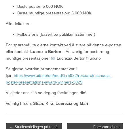
Beste poster: 5 000 NOK
Beste muntlige presentasjon: 5 000 NOK
Alle deltakere
Folkets pris (basert på publikumsstemmer)
For spørsmål, ta gjerne kontakt ved å svare på denne e-posten
eller kontakt:
Lucrezia Berton
– Ansvarlig for postere og
muntlige presentasjoner
Lucrezia.Berton@uib.no
Se gjerne hvordan arrangementet var i
fjor:
https://www.uib.no/en/med/175922/research-schools-
poster-presentations-award-winners-2025
Vi gleder oss til å se deg og forskningen din!
Vennlig hilsen,
Stian, Kira, Lucrezia og Mari
Post
← Studieavdelingen på turné
Forespørsel om