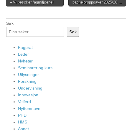
– Vi besøker fagmiljøene!
bacheloroppgaver 2025/26 →
navigation
Søk
Søk
Fagprat
Leder
Nyheter
Seminarer og kurs
Utlysninger
Forskning
Undervisning
Innovasjon
Velferd
Nyttomnavn
PHD
HMS
Annet