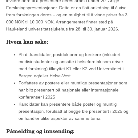
invitere dere til å presentere deres arbeid under 20. Årlige
Forskningspresentasjoner. Dette er en flott anledning til å vise
frem forskningen deres – og en mulighet til å vinne priser fra 3
000 NOK til 10 000 NOK. Arrangementet finner sted på
Haukeland universitetssjukehus fra 28. til 30. januar 2026.
Hvem kan søke:
Ph.d.-kandidater, postdoktorer og forskere (inkludert
medisinstudenter og ansatte i helseforetak som driver
med forskning) tilknyttet K1 eller K2 ved Universitetet i
Bergen og/eller Helse-Vest
Forfattere av postere eller muntlige presentasjoner som
har blitt presentert på nasjonale eller internasjonale
konferanser i 2025
Kandidater kan presentere både poster og muntlig
presentasjon, forutsatt at begge ble presentert i 2025 og
omhandler ulike aspekter av samme tema
Påmelding og innsending: