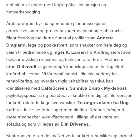
innholdsrike dager med faglig påfyll, inspirasjon og
nettverksbygging.
Årets program byr på spennende plenumssesjoner,
parallellsesjoner og presentasjoner av innsendte abstracts.
Blant foredragsholderne finner vi profiler som
Annette
Dragland
, lege og podkastvert, som snakker om hele deg og
veien til bedre helse og
Inger K. Larsen
fra Kreftregisteret som
belyser utvikling i insidens og funksjon etter kreft. Professor
Line Oldervoll
vil gjennomgå kunnskapsstatus for fagfeltet
kreftrehablitering. Vi får også innsikt i digitale verktøy for
rehabilitering, og hvordan riktig rehabiliteringsnivå kan
identifiseres med
CaReScreen
.
Sunniva Brurok Myklebost
,
psykologspesialist og postdoc. vil snakke om digital intervensjon
for kreft-relaterte kognitive vansker.
To unge voksne fra Ung
kreft
vil dele sine fortellinger med tittelen:
Rehabilitering må
møte mennesket, ikke diagnosen!
I tillegg vil det være en
sofadialog som vil ledes av
Elin Drivenes
.
Konferansen er en del av Nettverk for kreftrehabiliterings arbeid