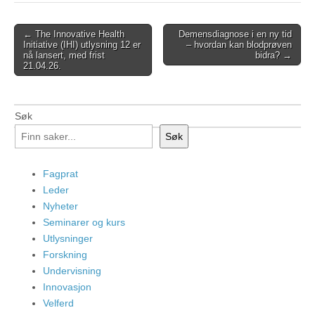
Post
← The Innovative Health
Demensdiagnose i en ny tid
Initiative (IHI) utlysning 12 er
– hvordan kan blodprøven
navigation
nå lansert, med frist
bidra? →
21.04.26.
Søk
Søk
Fagprat
Leder
Nyheter
Seminarer og kurs
Utlysninger
Forskning
Undervisning
Innovasjon
Velferd