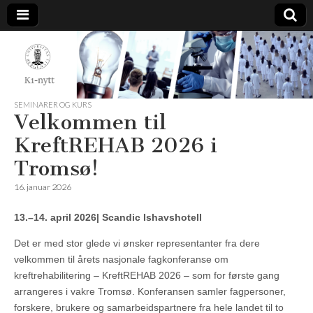
K1-
Nytt
SEMINARER OG KURS
Velkommen til
KreftREHAB 2026 i
Tromsø!
16. januar 2026
13.–14. april 2026| Scandic Ishavshotell
Det er med stor glede vi ønsker representanter fra dere
velkommen til årets nasjonale fagkonferanse om
kreftrehabilitering – KreftREHAB 2026 – som for første gang
arrangeres i vakre Tromsø. Konferansen samler fagpersoner,
forskere, brukere og samarbeidspartnere fra hele landet til to