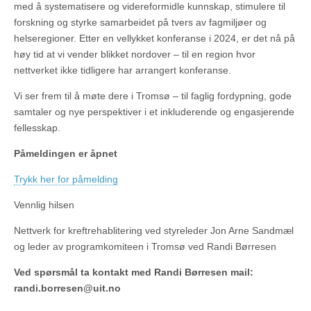
med å systematisere og videreformidle kunnskap, stimulere til
forskning og styrke samarbeidet på tvers av fagmiljøer og
helseregioner. Etter en vellykket konferanse i 2024, er det nå på
høy tid at vi vender blikket nordover – til en region hvor
nettverket ikke tidligere har arrangert konferanse.
Vi ser frem til å møte dere i Tromsø – til faglig fordypning, gode
samtaler og nye perspektiver i et inkluderende og engasjerende
fellesskap.
Påmeldingen er åpnet
Trykk her for påmelding
Vennlig hilsen
Nettverk for kreftrehablitering ved styreleder Jon Arne Sandmæl
og leder av programkomiteen i Tromsø ved Randi Børresen
Ved spørsmål ta kontakt med Randi Børresen mail:
randi.borresen@uit.no