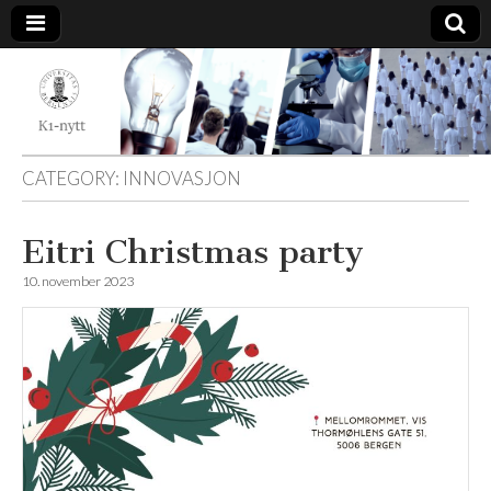
K1-
Nytt
CATEGORY:
INNOVASJON
Eitri Christmas party
10. november 2023