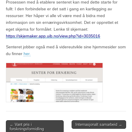
Prosessen med å etablere senteret kan med dette starte for
fullt: I den forbindelse er det satt i gang en kartlegging av
ressurser. Her håper vi alle vil være med å bidra med
informasjon om sin ernæringsvirksomhet. Det er opprettet et
eget skjema for formålet. Lenke til skjemaet:
https://skjemaker.app.uib.no/view.php?id=3035016
Senteret jobber også med å videreutvikle sine hjemmesider som
du finner
her.
Post
← Vant pris i
Internasjonalt samarbeid →
forskningsformidling
navigation