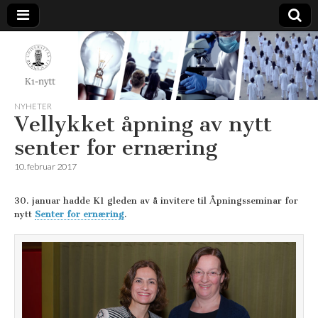
K1-
Nytt
NYHETER
Vellykket åpning av nytt
senter for ernæring
10. februar 2017
30. januar hadde K1 gleden av å invitere til Åpningsseminar for
nytt
Senter for ernæring
.