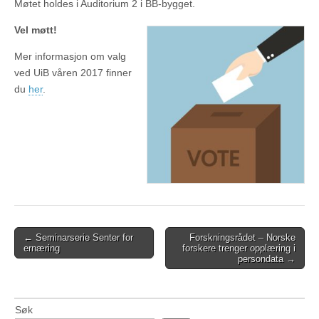
Møtet holdes i Auditorium 2 i BB-bygget.
Vel møtt!
Mer informasjon om valg
ved UiB våren 2017 finner
du
her
.
Post
← Seminarserie Senter for
Forskningsrådet – Norske
ernæring
forskere trenger opplæring i
navigation
persondata →
Søk