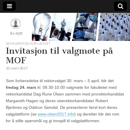
K1-
Nytt
SEMINARER OG KURS
,
ANNET
Invitasjon til valgmøte på
MOF
10. mars 2017
Som forberedelse til rektorvalget 30. mars – 5.april, blir det
fredag 24. mars
kl. 08.30-10.00 valgmøte for fakultetet med
rektorkandidat Dag Rune Olsen sammen med prorektorkandidat
Margareth Hagen og deres viserektorkandidater Robert
Bjerknes og Oddrun Samdal. De presenterer først kort deres
valgplattform (se
www.olsen2017.info
) og deretter blir det rom
for å stille spørsmål og gi innspill til valgplattformen.