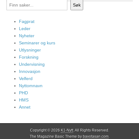
Søk
Fagprat
Leder
Nyheter
Seminarer og kurs
Utlysninger
Forskning
Undervisning
Innovasjon
Velferd
Nyttomnavn
PHD
HMS
Annet
Copyright © 2026
K1-Nytt
. All Rights Reserved.
The Magazine Basic Theme by
bavotasan.com
.