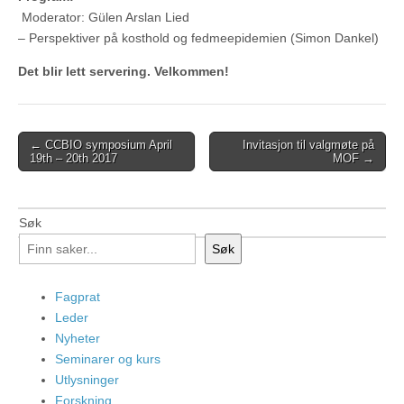
Moderator: Gülen Arslan Lied
– Perspektiver på kosthold og fedmeepidemien (Simon Dankel)
Det blir lett servering. Velkommen!
Post
← CCBIO symposium April
Invitasjon til valgmøte på
19th – 20th 2017
MOF →
navigation
Søk
Søk
Fagprat
Leder
Nyheter
Seminarer og kurs
Utlysninger
Forskning