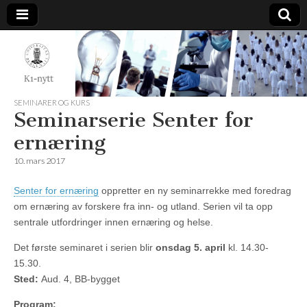
K1-
Nytt
SEMINARER OG KURS
Seminarserie Senter for
ernæring
10. mars 2017
Senter for ernæring
oppretter en ny seminarrekke med foredrag
om ernæring av forskere fra inn- og utland. Serien vil ta opp
sentrale utfordringer innen ernæring og helse.
Det første seminaret i serien blir
onsdag 5. april
kl. 14.30-
15.30.
Sted:
Aud. 4, BB-bygget
Program: