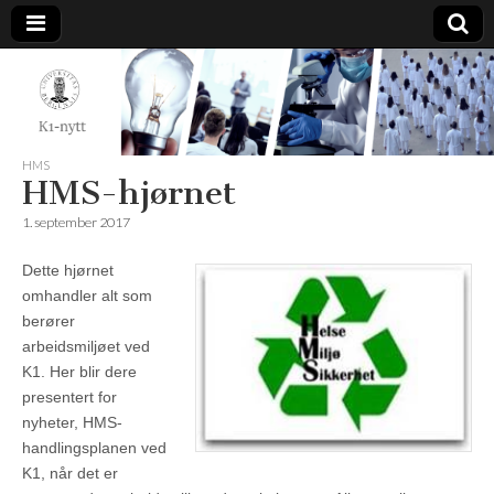
K1-
Nytt
HMS
HMS-hjørnet
1. september 2017
Dette hjørnet
omhandler alt som
berører
arbeidsmiljøet ved
K1. Her blir dere
presentert for
nyheter, HMS-
handlingsplanen ved
K1, når det er