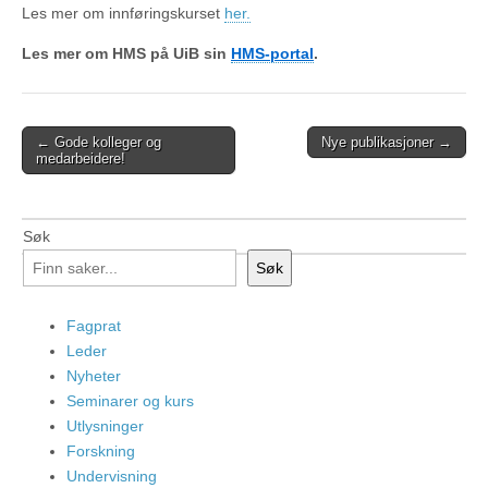
Les mer om innføringskurset
her.
Les mer om HMS på UiB sin
HMS-portal
.
Post
← Gode kolleger og
Nye publikasjoner →
medarbeidere!
navigation
Søk
Søk
Fagprat
Leder
Nyheter
Seminarer og kurs
Utlysninger
Forskning
Undervisning