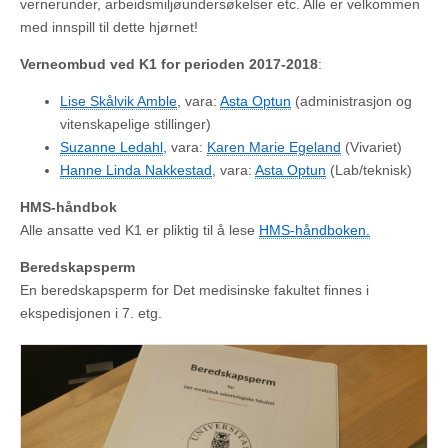
vernerunder, arbeidsmiljøundersøkelser etc. Alle er velkommen
med innspill til dette hjørnet!
Verneombud ved K1 for perioden 2017-2018
:
Lise Skålvik Amble
, vara:
Asta Optun
(administrasjon og
vitenskapelige stillinger)
Suzanne Ledahl
, vara:
Karen Marie Egeland
(Vivariet)
Hanne Linda Nakkestad
, vara:
Asta Optun
(Lab/teknisk)
HMS-håndbok
Alle ansatte ved K1 er pliktig til å lese
HMS-håndboken.
Beredskapsperm
En beredskapsperm for Det medisinske fakultet finnes i
ekspedisjonen i 7. etg.