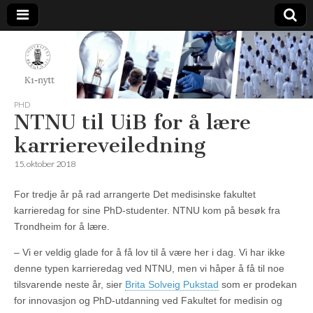
K1-
Nytt
PHD
NTNU til UiB for å lære
karriereveiledning
15. oktober 2018
For tredje år på rad arrangerte Det medisinske fakultet
karrieredag for sine PhD-studenter. NTNU kom på besøk fra
Trondheim for å lære.
– Vi er veldig glade for å få lov til å være her i dag. Vi har ikke
denne typen karrieredag ved NTNU, men vi håper å få til noe
tilsvarende neste år, sier
Brita Solveig Pukstad
som er prodekan
for innovasjon og PhD-utdanning ved Fakultet for medisin og