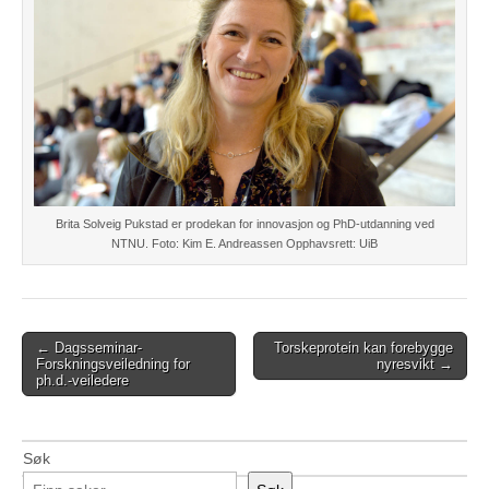
Brita Solveig Pukstad er prodekan for innovasjon og PhD-utdanning ved
NTNU. Foto: Kim E. Andreassen Opphavsrett: UiB
Post
← Dagsseminar-
Torskeprotein kan forebygge
Forskningsveiledning for
nyresvikt →
navigation
ph.d.-veiledere
Søk